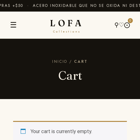
RAS +$50 · ACERO INOXIDABLE QUE NO SE OXIDA NI DES
LOFA
0
☰
⚲
♡
⨀
Collections
INICIO /
CART
Cart
Your cart is currently empty.