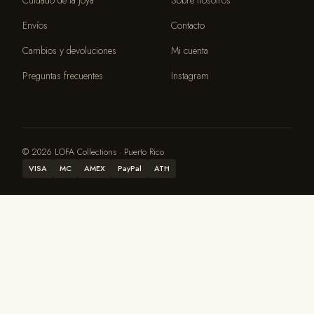
Envíos
Contacto
Cambios y devoluciones
Mi cuenta
Preguntas frecuentes
Instagram
© 2026 LOFA Collections · Puerto Rico
VISA
MC
AMEX
PayPal
ATH