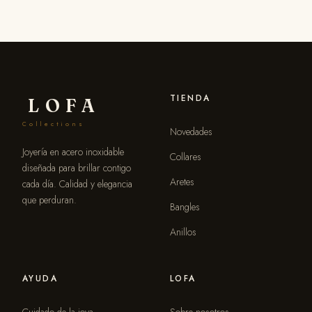
TIENDA
LOFA
Collections
Novedades
Joyería en acero inoxidable
Collares
diseñada para brillar contigo
Aretes
cada día. Calidad y elegancia
que perduran.
Bangles
Anillos
AYUDA
LOFA
Cuidado de la joya
Sobre nosotros