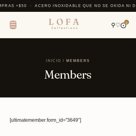
PRAS +$50 · ACERO INOXIDABLE QUE NO SE OXIDA NI D
LOFA
0
☰
⚲
♡
⨀
Collections
INICIO /
MEMBERS
Members
[ultimatemember form_id=”3649″]