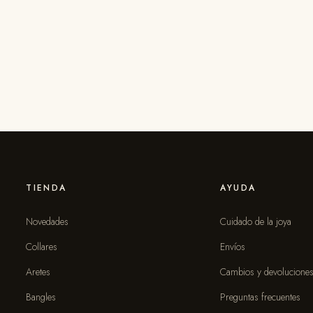
TIENDA
AYUDA
Novedades
Cuidado de la joya
Collares
Envíos
Aretes
Cambios y devolucione
Bangles
Preguntas frecuentes