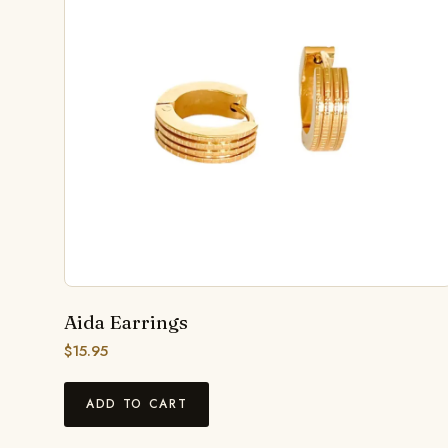
Aida Earrings
$
15.95
ADD TO CART