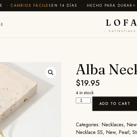
 ·
CAMBIOS FÁCILES
EN 14 DÍAS · HECHO PARA DURAR
✦ EN
LOF
LE
Collections
Alba Nec
$
19.95
4 in stock
ADD TO CART
Categories:
Necklaces
,
New 
Necklace SS
,
New
,
Pearl
,
St