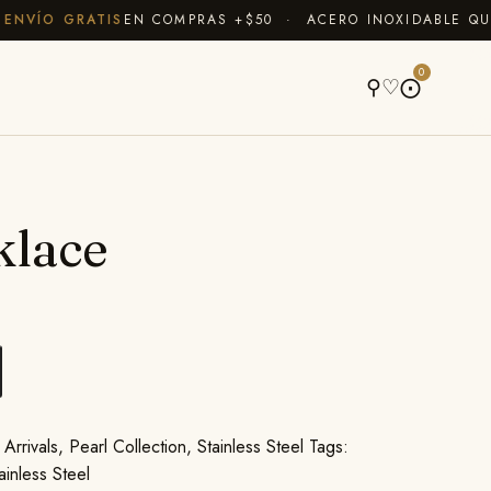
VÍO GRATIS
EN COMPRAS +$50 · ACERO INOXIDABLE QUE N
A
0
⚲
♡
⨀
klace
Arrivals
,
Pearl Collection
,
Stainless Steel
Tags:
ainless Steel