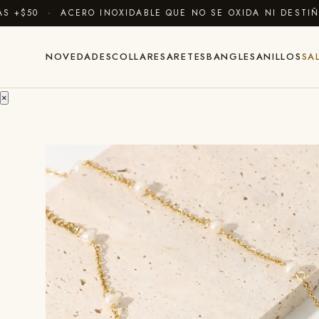
+$50 · ACERO INOXIDABLE QUE NO SE OXIDA NI DESTIÑE
NOVEDADES
COLLARES
ARETES
BANGLES
ANILLOS
SA
×