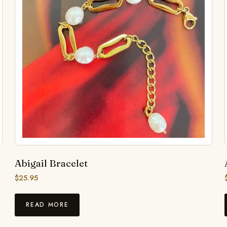
Abigail Bracelet
$
25.95
READ MORE