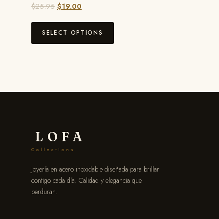
$
25.95
$
19.00
SELECT OPTIONS
LOFA
Collections
Joyería en acero inoxidable diseñada para brillar
contigo cada día. Calidad y elegancia que
perduran.