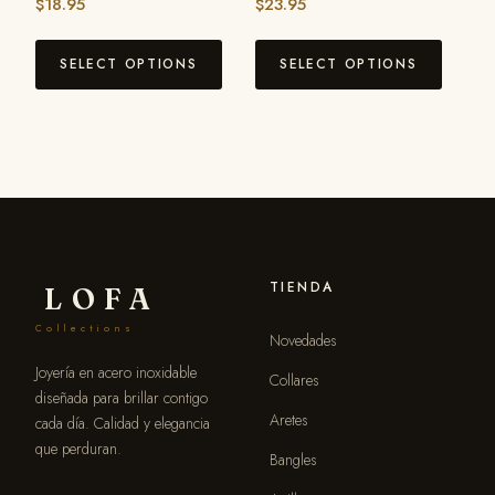
$
18.95
$
23.95
SELECT OPTIONS
SELECT OPTIONS
TIENDA
LOFA
Collections
Novedades
Joyería en acero inoxidable
Collares
diseñada para brillar contigo
Aretes
cada día. Calidad y elegancia
que perduran.
Bangles