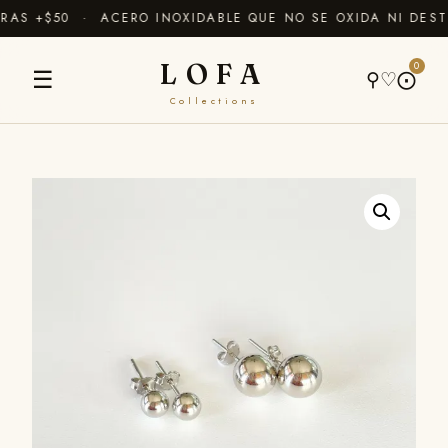
AS +$50 · ACERO INOXIDABLE QUE NO SE OXIDA NI DEST
LOFA
0
☰
⚲
♡
⨀
Collections