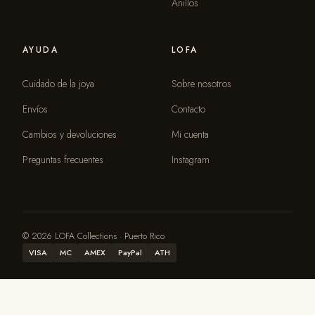
Anillos
AYUDA
LOFA
Cuidado de la joya
Sobre nosotros
Envíos
Contacto
Cambios y devoluciones
Mi cuenta
Preguntas frecuentes
Instagram
© 2026 LOFA Collections · Puerto Rico
VISA
MC
AMEX
PayPal
ATH