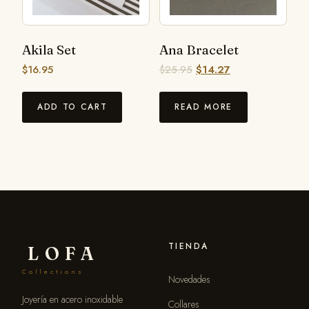
Akila Set
Ana Bracelet
$
16.95
$
25.95
$
14.27
ADD TO CART
READ MORE
TIENDA
LOFA
Collections
Novedades
Joyería en acero inoxidable
Collares