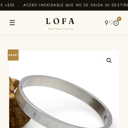
+$50 · ACERO INOXIDABLE QUE NO SE OXIDA NI DESTIÑE
LOFA
0
☰
⚲
♡
⨀
Collections
SALE!