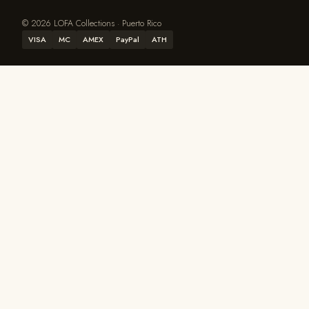
© 2026 LOFA Collections · Puerto Rico
VISA
MC
AMEX
PayPal
ATH