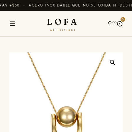
S +$50 · ACERO INOXIDABLE QUE NO SE OXIDA NI DESTI
LOFA
0
☰
⚲
♡
⨀
Collections