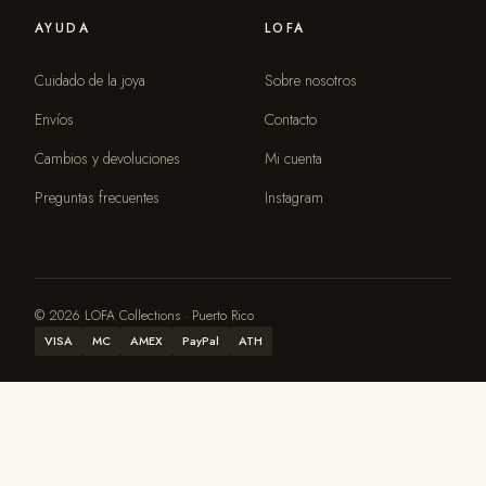
AYUDA
LOFA
Cuidado de la joya
Sobre nosotros
Envíos
Contacto
Cambios y devoluciones
Mi cuenta
Preguntas frecuentes
Instagram
© 2026 LOFA Collections · Puerto Rico
VISA
MC
AMEX
PayPal
ATH