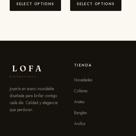
SELECT OPTIONS
SELECT OPTIONS
TIENDA
LOFA
Collections
Novedades
Joyería en acero inoxidable
Collares
diseñada para brillar contigo
Aretes
cada día. Calidad y elegancia
que perduran.
Bangles
Anillos