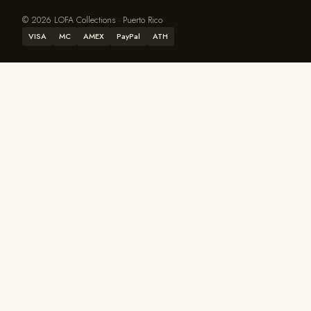
© 2026 LOFA Collections · Puerto Rico
VISA
MC
AMEX
PayPal
ATH