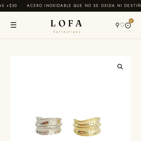
 +$50 · ACERO INOXIDABLE QUE NO SE OXIDA NI DESTIÑ
LOFA
0
☰
⚲
♡
⨀
Collections