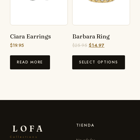
Ciara Earrings
Barbara Ring
$
19.95
$
25.95
$
14.97
READ MORE
SELECT OPTIONS
TIENDA
LOFA
Collections