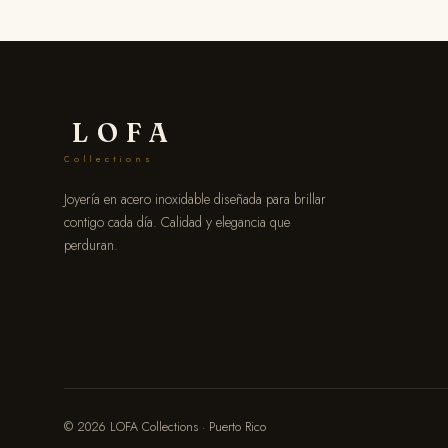
LOFA
Collections
Joyería en acero inoxidable diseñada para brillar
contigo cada día. Calidad y elegancia que
perduran.
© 2026 LOFA Collections · Puerto Rico