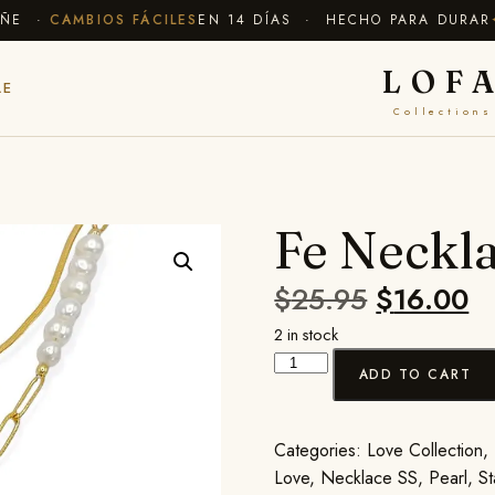
E ·
CAMBIOS FÁCILES
EN 14 DÍAS · HECHO PARA DURAR
✦ E
LOF
LE
Collections
Fe Neckl
$
25.95
$
16.00
2 in stock
ADD TO CART
Categories:
Love Collection
,
Love
,
Necklace SS
,
Pearl
,
St