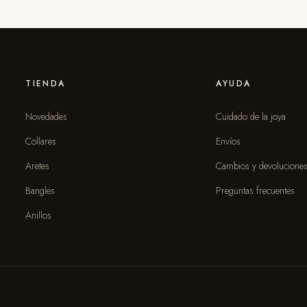
TIENDA
AYUDA
Novedades
Cuidado de la joya
Collares
Envíos
Aretes
Cambios y devolucione
Bangles
Preguntas frecuentes
Anillos