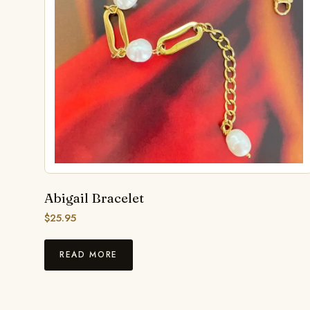
Abigail Bracelet
$
25.95
READ MORE