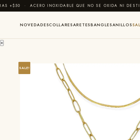
 +$50 · ACERO INOXIDABLE QUE NO SE OXIDA NI DESTIÑ
NOVEDADES
COLLARES
ARETES
BANGLES
ANILLOS
SA
×
SALE!