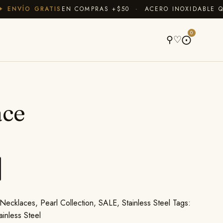
NVÍO GRATIS
EN COMPRAS +$50 · ACERO INOXIDABLE QUE 
A
0
⚲
♡
⨀
ace
Necklaces
,
Pearl Collection
,
SALE
,
Stainless Steel
Tags:
ainless Steel