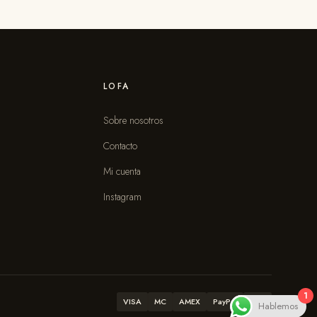
LOFA
Sobre nosotros
Contacto
s
Mi cuenta
Instagram
1
VISA
MC
AMEX
PayPal
ATH
Hablemos