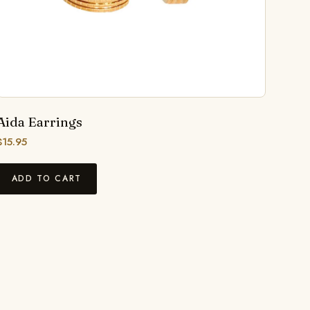
Aida Earrings
$
15.95
ADD TO CART