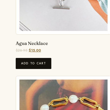
Agua Necklace
$
26.95
$
15.00
ADD TO CART