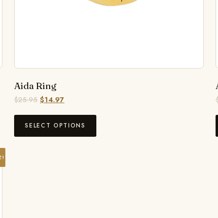
Aida Ring
$
25.95
$
14.97
SELECT OPTIONS
E!