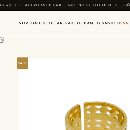
+$50 · ACERO INOXIDABLE QUE NO SE OXIDA NI DESTIÑE
NOVEDADES
COLLARES
ARETES
BANGLES
ANILLOS
SA
×
SALE!