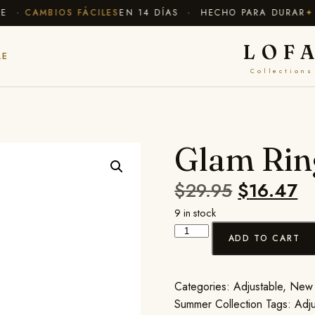
 ·
CAMBIOS FÁCILES
EN 14 DÍAS · HECHO PARA DURAR
✦ EN
LOF
LE
Collections
Glam Rin
$
29.95
$
16.47
9 in stock
ADD TO CART
Categories:
Adjustable
,
New 
Summer Collection
Tags:
Adju