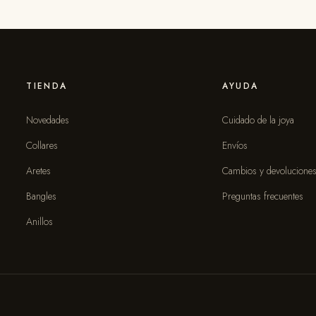
TIENDA
AYUDA
Novedades
Cuidado de la joya
Collares
Envíos
Aretes
Cambios y devolucione
Bangles
Preguntas frecuentes
Anillos