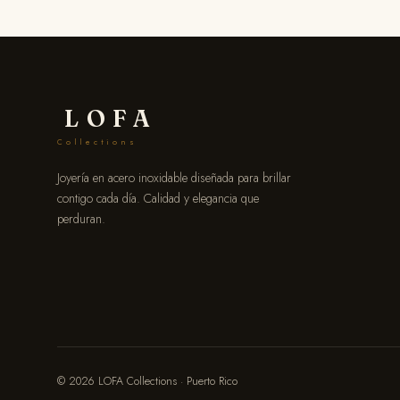
LOFA
Collections
Joyería en acero inoxidable diseñada para brillar
contigo cada día. Calidad y elegancia que
perduran.
© 2026 LOFA Collections · Puerto Rico