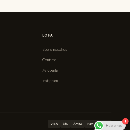
LOFA
Sobre nosotros
Contacto
s
Mi cuenta
Instagram
1
VISA
MC
AMEX
PayPal
ATH
Hablemos