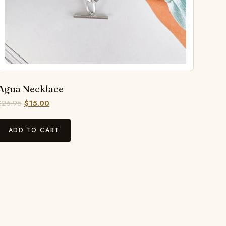
Agua Necklace
$
26.95
$
15.00
ADD TO CART