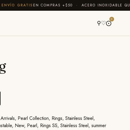
VÍO GRATIS
EN COMPRAS +$50 · ACERO INOXIDABLE QUE N
A
0
⚲
♡
⨀
g
Arrivals
,
Pearl Collection
,
Rings
,
Stainless Steel
,
stable
,
New
,
Pearl
,
Rings SS
,
Stainless Steel
,
summer