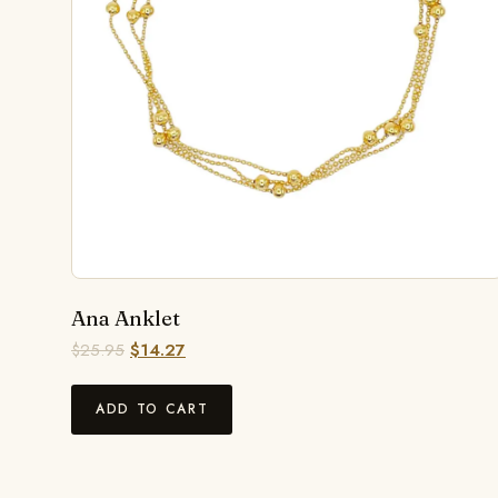
Ana Anklet
$
25.95
$
14.27
ADD TO CART