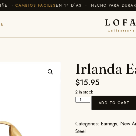
ÑE ·
CAMBIOS FÁCILES
EN 14 DÍAS · HECHO PARA DURAR
✦
LOF
LE
Collections
Irlanda E
$
15.95
2 in stock
ADD TO CART
Categories:
Earrings
,
New Arr
Steel