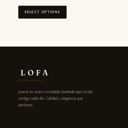
SELECT OPTIONS
LOFA
Collections
Joyería en acero inoxidable diseñada para brillar
contigo cada día. Calidad y elegancia que
perduran.