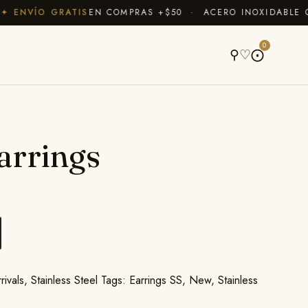
 ENVÍO GRATIS
EN COMPRAS +$50 · ACERO INOXIDABLE QU
A
0
⚲
♡
⨀
arrings
ivals
,
Stainless Steel
Tags:
Earrings SS
,
New
,
Stainless