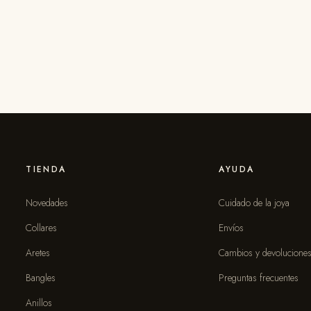
TIENDA
AYUDA
Novedades
Cuidado de la joya
Collares
Envíos
Aretes
Cambios y devolucione
Bangles
Preguntas frecuentes
Anillos