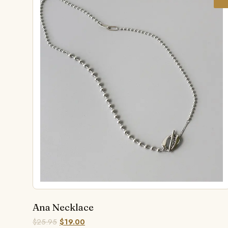
Ana Necklace
$
25.95
$
19.00