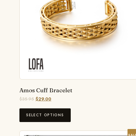
Amos Cuff Bracelet
$
35.95
$
29.00
SELECT OPTIONS
SAL