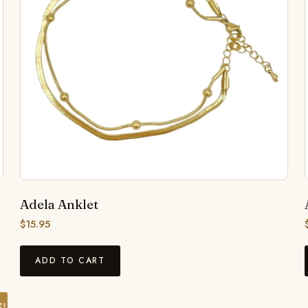
Adela Anklet
$
15.95
ADD TO CART
E!