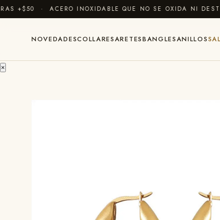
S +$50 · ACERO INOXIDABLE QUE NO SE OXIDA NI DESTI
NOVEDADES
COLLARES
ARETES
BANGLES
ANILLOS
SA
×