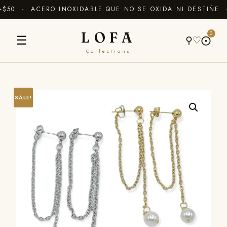
50 · ACERO INOXIDABLE QUE NO SE OXIDA NI DESTIÑE ·
LOFA
0
☰
⚲
♡
⨀
Collections
SALE!