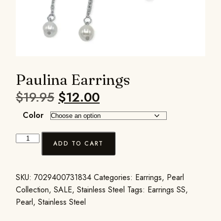
Paulina Earrings
$
19.95
$
12.00
Color
ADD TO CART
SKU:
7029400731834
Categories:
Earrings
,
Pearl
Collection
,
SALE
,
Stainless Steel
Tags:
Earrings SS
,
Pearl
,
Stainless Steel