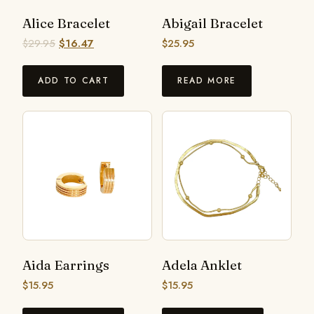
Alice Bracelet
Abigail Bracelet
$
29.95
$
16.47
$
25.95
ADD TO CART
READ MORE
Aida Earrings
Adela Anklet
$
15.95
$
15.95