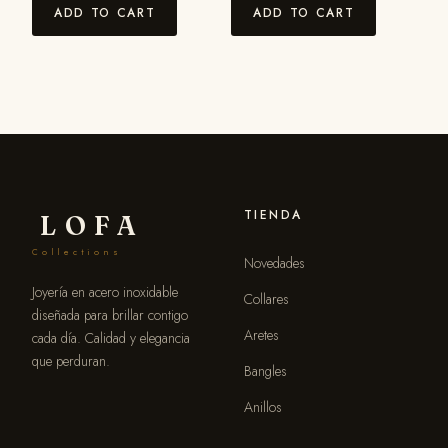
ADD TO CART
ADD TO CART
TIENDA
LOFA
Collections
Novedades
Joyería en acero inoxidable
Collares
diseñada para brillar contigo
Aretes
cada día. Calidad y elegancia
que perduran.
Bangles
Anillos