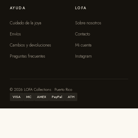
AYUDA
LOFA
Cuidado de la joya
Sobre nosotros
Envíos
Contacto
Cambios y devoluciones
Mi cuenta
Preguntas frecuentes
Instagram
© 2026 LOFA Collections · Puerto Rico
VISA
MC
AMEX
PayPal
ATH