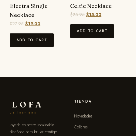
Electra Single
Celtic Necklace
Necklace
$
25.95
$
15.00
$
27.95
$
19.00
ADD TO CART
ADD TO CART
TIENDA
LOFA
Collections
Novedades
Joyería en acero inoxidable
Collares
diseñada para brillar contigo