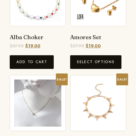
Alba Choker
Amores Set
$
37.95
$
19.00
$
27.95
$
19.00
ADD TO CART
SELECT OPTIONS
SALE!
SALE!