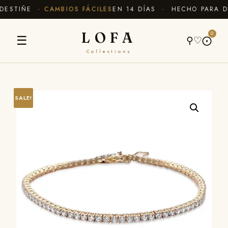
DESTIÑE ·
CAMBIOS FÁCILES
EN 14 DÍAS · HECHO PARA DU
LOFA
0
☰
⚲
♡
⨀
Collections
SALE!