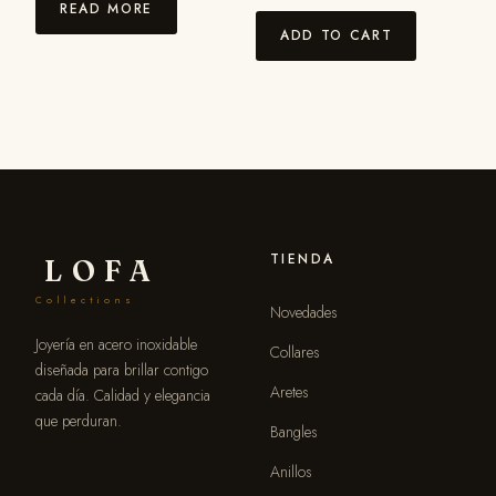
READ MORE
ADD TO CART
TIENDA
LOFA
Collections
Novedades
Joyería en acero inoxidable
Collares
diseñada para brillar contigo
Aretes
cada día. Calidad y elegancia
que perduran.
Bangles
Anillos