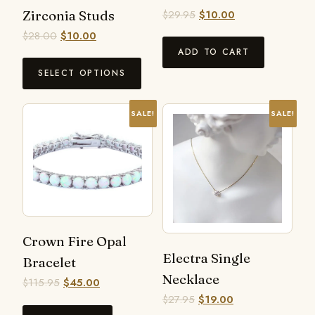
Zirconia Studs
$
29.95
$
10.00
$
28.00
$
10.00
ADD TO CART
SELECT OPTIONS
SALE!
SALE!
Crown Fire Opal
Electra Single
Bracelet
Necklace
$
115.95
$
45.00
$
27.95
$
19.00