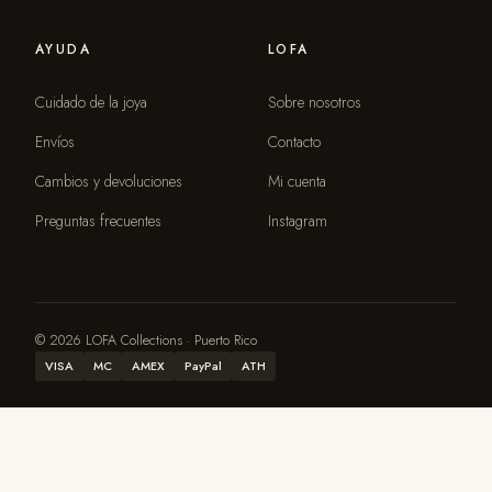
AYUDA
LOFA
Cuidado de la joya
Sobre nosotros
Envíos
Contacto
Cambios y devoluciones
Mi cuenta
Preguntas frecuentes
Instagram
© 2026 LOFA Collections · Puerto Rico
VISA
MC
AMEX
PayPal
ATH