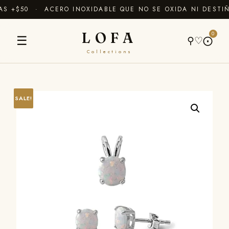
 +$50 · ACERO INOXIDABLE QUE NO SE OXIDA NI DESTIÑ
LOFA
0
☰
⚲
♡
⨀
Collections
SALE!