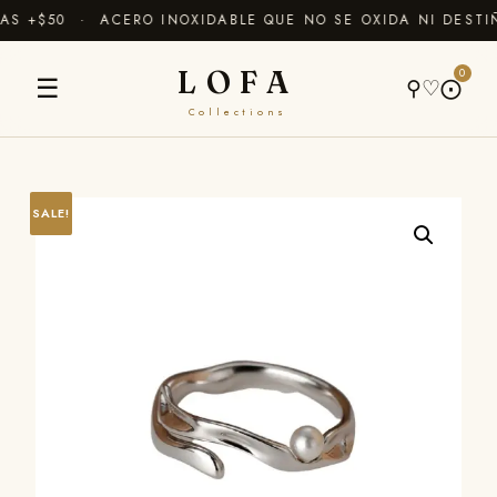
 +$50 · ACERO INOXIDABLE QUE NO SE OXIDA NI DESTIÑ
LOFA
0
☰
⚲
♡
⨀
Collections
SALE!