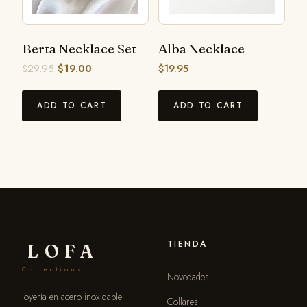
Berta Necklace Set
Alba Necklace
$
29.95
$
19.00
$
19.95
ADD TO CART
ADD TO CART
TIENDA
LOFA
Collections
Novedades
Joyería en acero inoxidable
Collares