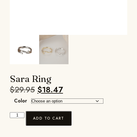
Sara Ring
$
29.95
$
18.47
Color
ADD TO CART