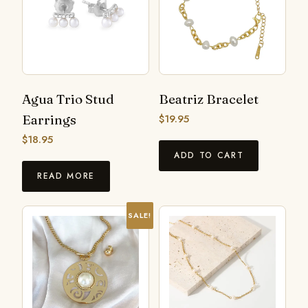
Agua Trio Stud
Beatriz Bracelet
Earrings
$
19.95
$
18.95
ADD TO CART
READ MORE
SALE!