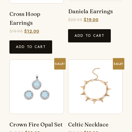
Daniela Earrings
Cross Hoop
$
25.95
$
19.00
Earrings
$
19.95
$
12.00
ADD TO CART
ADD TO CART
SALE!
SALE!
Crown Fire Opal Set
Celtic Necklace