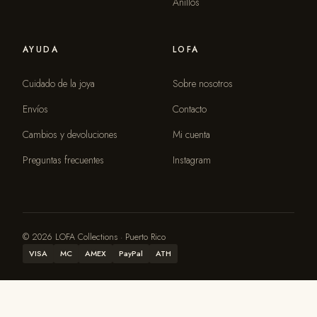
Anillos
AYUDA
LOFA
Cuidado de la joya
Sobre nosotros
Envíos
Contacto
Cambios y devoluciones
Mi cuenta
Preguntas frecuentes
Instagram
© 2026 LOFA Collections · Puerto Rico
VISA
MC
AMEX
PayPal
ATH