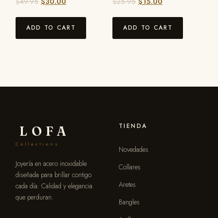
$
49.95
$
30.00
$
25.95
$
15.00
ADD TO CART
ADD TO CART
TIENDA
LOFA
Collections
Novedades
Joyería en acero inoxidable
Collares
diseñada para brillar contigo
Aretes
cada día. Calidad y elegancia
que perduran.
Bangles