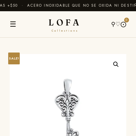
 +$50 · ACERO INOXIDABLE QUE NO SE OXIDA NI DESTIÑ
LOFA
0
☰
⚲
♡
⨀
Collections
SALE!