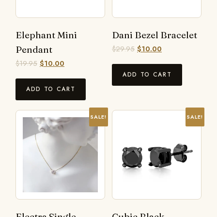
Elephant Mini
Dani Bezel Bracelet
Pendant
$
29.95
$
10.00
$
19.95
$
10.00
ADD TO CART
ADD TO CART
SALE!
SALE!
Electra Single
Cubic Black