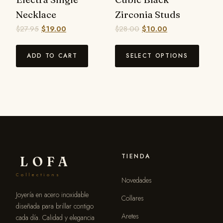
Necklace
Zirconia Studs
$
27.95
$
19.00
$
28.00
$
10.00
ADD TO CART
SELECT OPTIONS
TIENDA
LOFA
Collections
Novedades
Joyería en acero inoxidable
Collares
diseñada para brillar contigo
Aretes
cada día. Calidad y elegancia