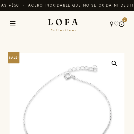
S +$50 · ACERO INOXIDABLE QUE NO SE OXIDA NI DESTI
LOFA
0
☰
⚲
♡
⨀
Collections
SALE!