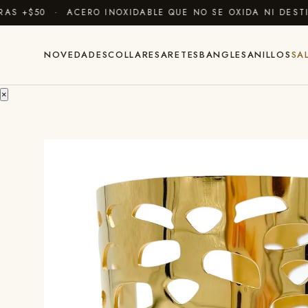
 +$50 · ACERO INOXIDABLE QUE NO SE OXIDA NI DESTIÑ
NOVEDADES
COLLARES
ARETES
BANGLES
ANILLOS
SA
×