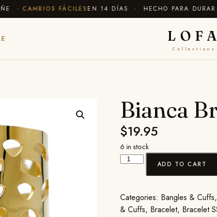
E ·
CAMBIOS FÁCILES
EN 14 DÍAS · HECHO PARA DURAR
✦ E
LOF
LE
Collections
Bianca Br
$
19.95
6 in stock
ADD TO CART
Categories:
Bangles & Cuffs
& Cuffs
,
Bracelet
,
Bracelet 