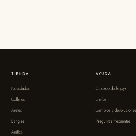
TIENDA
AYUDA
Novedades
Cuidado de la joya
Collares
Envíos
Aretes
Cambios y devolucione
Bangles
Preguntas frecuentes
Anillos