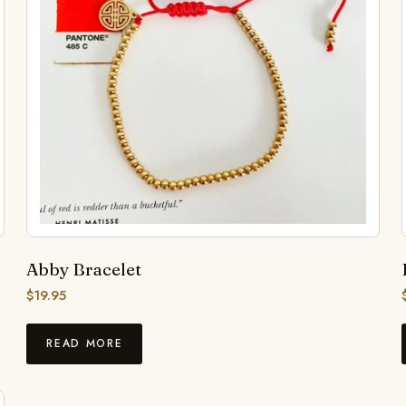
Abby Bracelet
$
19.95
READ MORE