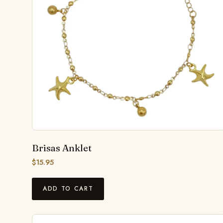
Brisas Anklet
$
15.95
ADD TO CART