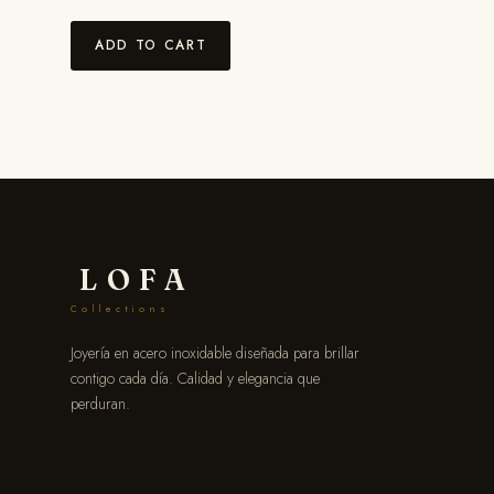
ADD TO CART
LOFA
Collections
Joyería en acero inoxidable diseñada para brillar
contigo cada día. Calidad y elegancia que
perduran.