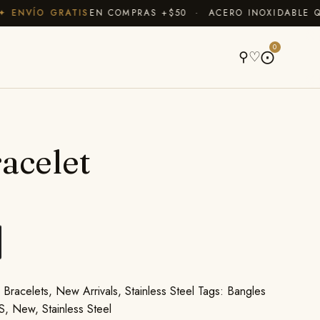
NVÍO GRATIS
EN COMPRAS +$50 · ACERO INOXIDABLE QUE 
A
0
⚲
♡
⨀
acelet
,
Bracelets
,
New Arrivals
,
Stainless Steel
Tags:
Bangles
SS
,
New
,
Stainless Steel