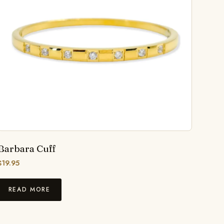
Barbara Cuff
$
19.95
READ MORE