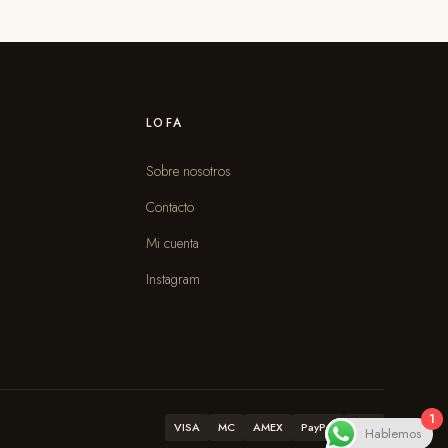
LOFA
Sobre nosotros
Contacto
s
Mi cuenta
Instagram
1
VISA
MC
AMEX
PayPal
ATH
Hablemos