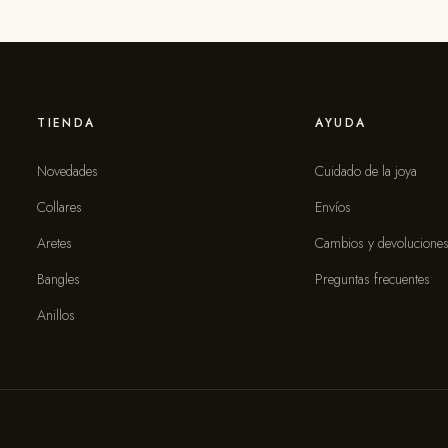
TIENDA
AYUDA
Novedades
Cuidado de la joya
Collares
Envíos
Aretes
Cambios y devolucione
Bangles
Preguntas frecuentes
Anillos