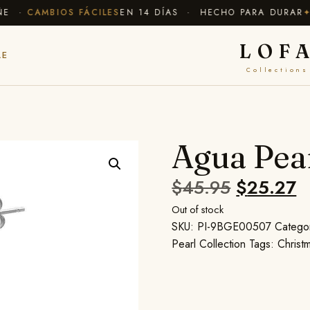
E ·
CAMBIOS FÁCILES
EN 14 DÍAS · HECHO PARA DURAR
✦ 
LOF
LE
Collections
Agua Pea
$
45.95
$
25.27
Out of stock
SKU:
PI-9BGE00507
Catego
Pearl Collection
Tags:
Christ