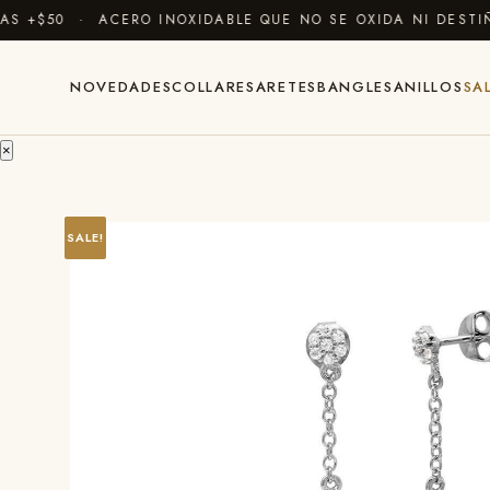
 +$50 · ACERO INOXIDABLE QUE NO SE OXIDA NI DESTIÑ
NOVEDADES
COLLARES
ARETES
BANGLES
ANILLOS
SA
×
SALE!