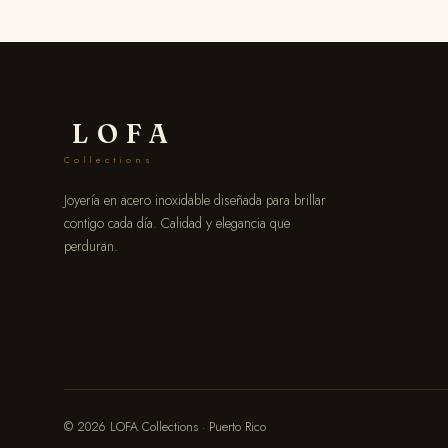
LOFA
Collections
Joyería en acero inoxidable diseñada para brillar
contigo cada día. Calidad y elegancia que
perduran.
© 2026 LOFA Collections · Puerto Rico