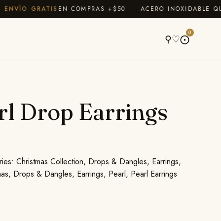
ENVÍO GRATIS
EN COMPRAS +$50 · ACERO INOXIDABLE QUE
A
0
⚲
♡
⨀
rl Drop Earrings
ries:
Christmas Collection
,
Drops & Dangles
,
Earrings
,
mas
,
Drops & Dangles
,
Earrings
,
Pearl
,
Pearl Earrings