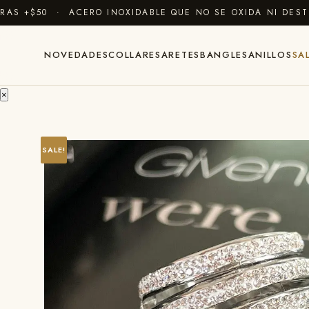
 +$50 · ACERO INOXIDABLE QUE NO SE OXIDA NI DESTIÑ
NOVEDADES
COLLARES
ARETES
BANGLES
ANILLOS
SA
×
SALE!