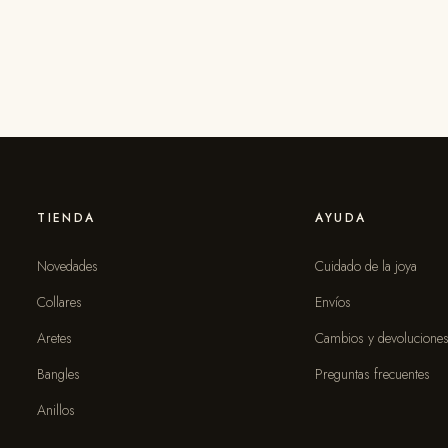
TIENDA
AYUDA
Novedades
Cuidado de la joya
Collares
Envíos
Aretes
Cambios y devolucione
Bangles
Preguntas frecuentes
Anillos