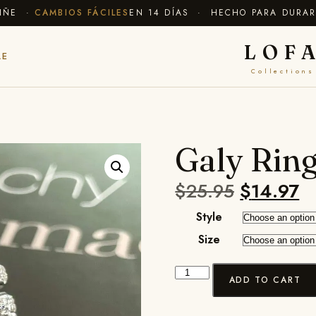
E ·
CAMBIOS FÁCILES
EN 14 DÍAS · HECHO PARA DURAR
✦ E
LOF
LE
Collections
Galy Rin
$
25.95
$
14.97
Style
Size
ADD TO CART