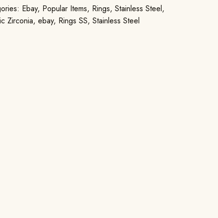
ories:
Ebay
,
Popular Items
,
Rings
,
Stainless Steel
,
c Zirconia
,
ebay
,
Rings SS
,
Stainless Steel