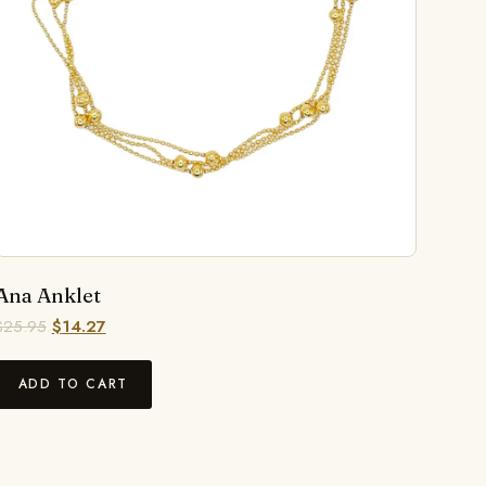
Ana Anklet
$
25.95
$
14.27
ADD TO CART