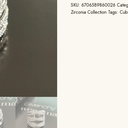
SKU:
6706589860026
Categ
Zirconia Collection
Tags:
Cubi