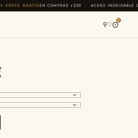
NVÍO GRATIS
EN COMPRAS +$50 · ACERO INOXIDABLE QUE
A
0
⚲
♡
⨀
g