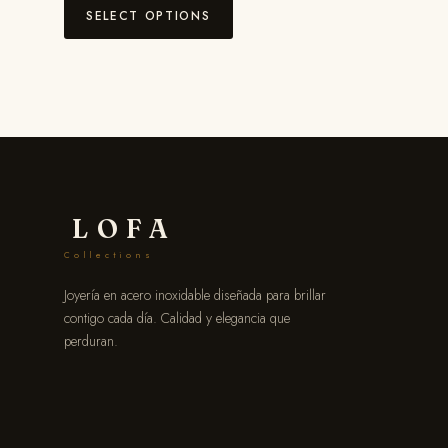
SELECT OPTIONS
LOFA
Collections
Joyería en acero inoxidable diseñada para brillar
contigo cada día. Calidad y elegancia que
perduran.