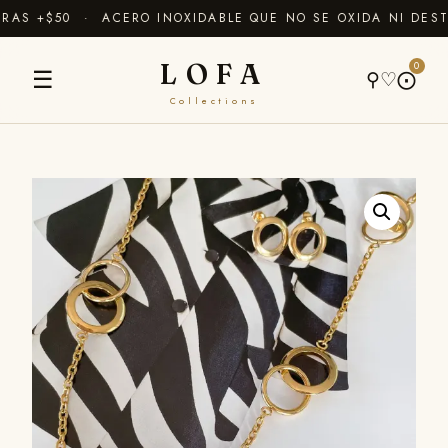
AS +$50 · ACERO INOXIDABLE QUE NO SE OXIDA NI DEST
LOFA
0
☰
⚲
♡
⨀
Collections