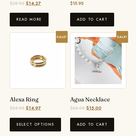
$
25.95
$
14.27
$
15.95
READ MORE
ADD TO CART
SALE!
SALE!
Alexa Ring
Agua Necklace
$
23.95
$
14.97
$
26.95
$
15.00
SELECT OPTIONS
ADD TO CART