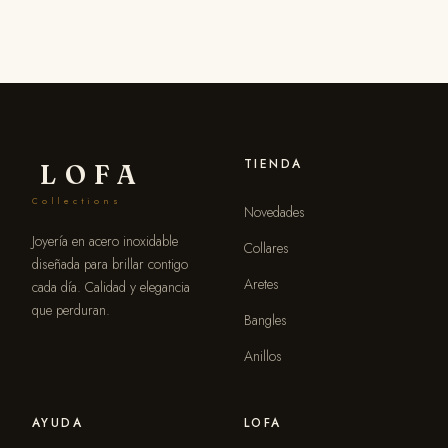
TIENDA
LOFA
Collections
Novedades
Joyería en acero inoxidable
Collares
diseñada para brillar contigo
Aretes
cada día. Calidad y elegancia
que perduran.
Bangles
Anillos
AYUDA
LOFA