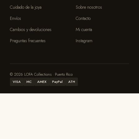
Cuidado de la joya
Sobre nosotros
Envíos
Contacto
Cambios y devoluciones
Mi cuenta
Preguntas frecuentes
Instagram
© 2026 LOFA Collections · Puerto Rico
VISA
MC
AMEX
PayPal
ATH