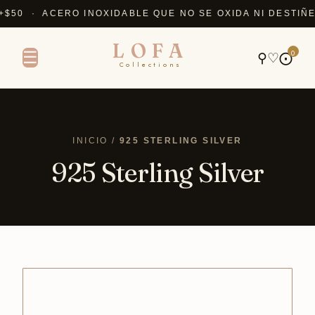
0 · ACERO INOXIDABLE QUE NO SE OXIDA NI DESTIÑE 
LOFA
0
☰
⚲
♡
⨀
Collections
INICIO /
925 STERLING SILVER
925 Sterling Silver