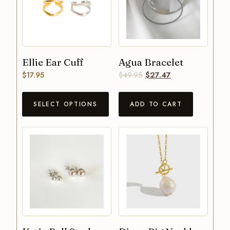
Ellie Ear Cuff
Agua Bracelet
$
17.95
$
49.95
$
27.47
SELECT OPTIONS
ADD TO CART