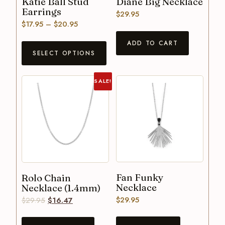
Katie Ball Stud
Diane Big Necklace
Earrings
$
29.95
$
17.95
–
$
20.95
ADD TO CART
SELECT OPTIONS
SALE!
Fan Funky
Rolo Chain
Necklace
Necklace (1.4mm)
$
29.95
$
29.95
$
16.47