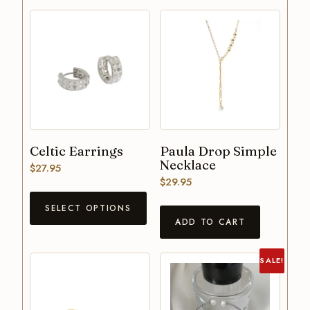
Celtic Earrings
Paula Drop Simple
Necklace
$
27.95
$
29.95
SELECT OPTIONS
ADD TO CART
SALE!