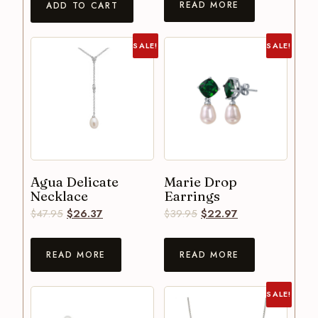
READ MORE
ADD TO CART
SALE!
SALE!
Agua Delicate
Marie Drop
Necklace
Earrings
$
47.95
$
26.37
$
39.95
$
22.97
READ MORE
READ MORE
SALE!