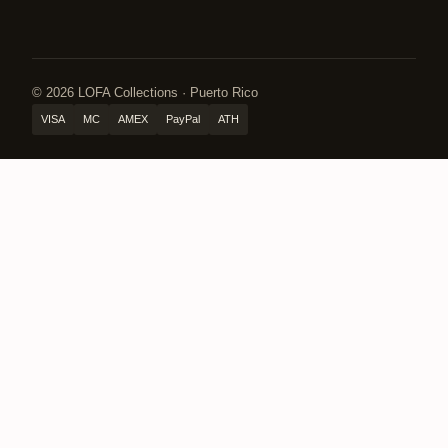
© 2026 LOFA Collections · Puerto Rico
VISA
MC
AMEX
PayPal
ATH