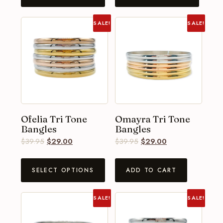
SALE!
SALE!
Ofelia Tri Tone
Omayra Tri Tone
Bangles
Bangles
$
39.95
$
29.00
$
39.95
$
29.00
SELECT OPTIONS
ADD TO CART
SALE!
SALE!