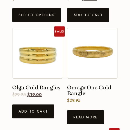
SELECT OPTIONS
ADD TO CART
SALE!
Olga Gold Bangles
Omega One Gold
Bangle
$
29.95
$
19.00
$
29.95
ADD TO CART
READ MORE