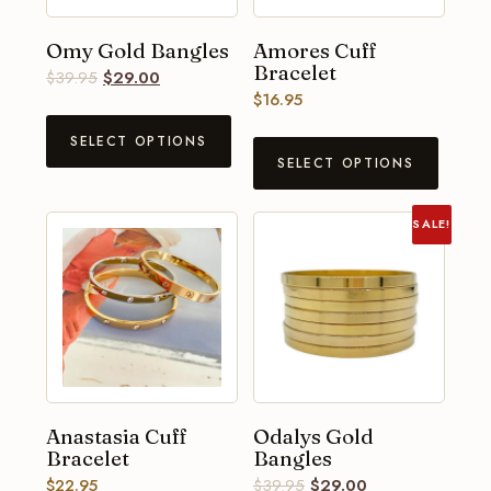
Omy Gold Bangles
Amores Cuff
Bracelet
$
39.95
$
29.00
$
16.95
SELECT OPTIONS
SELECT OPTIONS
SALE!
Anastasia Cuff
Odalys Gold
Bracelet
Bangles
$
22.95
$
39.95
$
29.00