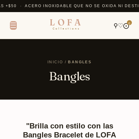
$50 · ACERO INOXIDABLE QUE NO SE OXIDA NI DESTIÑE
LOFA
0
☰
⚲
♡
⨀
Collections
INICIO /
BANGLES
Bangles
"Brilla con estilo con las
Bangles Bracelet de LOFA