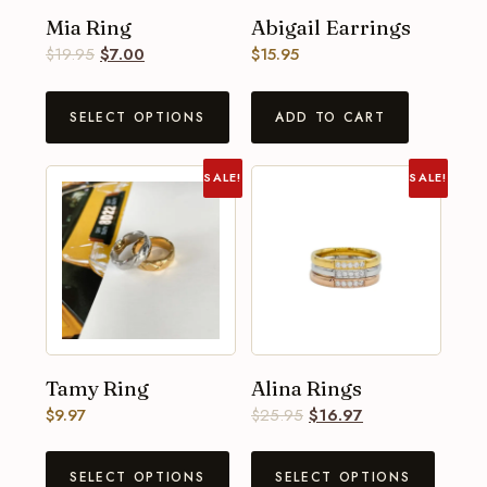
Mia Ring
Abigail Earrings
$
19.95
$
7.00
$
15.95
SELECT OPTIONS
ADD TO CART
SALE!
SALE!
Tamy Ring
Alina Rings
$
9.97
$
25.95
$
16.97
SELECT OPTIONS
SELECT OPTIONS