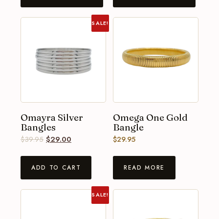
SALE!
Omayra Silver
Omega One Gold
Bangles
Bangle
$
39.95
$
29.00
$
29.95
ADD TO CART
READ MORE
SALE!