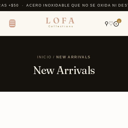
 +$50 · ACERO INOXIDABLE QUE NO SE OXIDA NI DESTI
LOFA
0
☰
⚲
♡
⨀
Collections
INICIO /
NEW ARRIVALS
New Arrivals