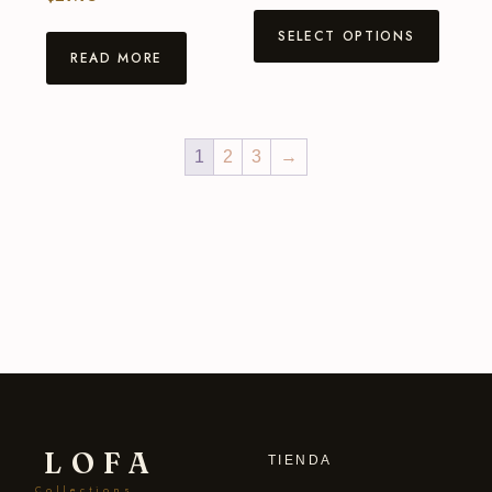
SELECT OPTIONS
READ MORE
1
2
3
→
LOFA
TIENDA
Collections