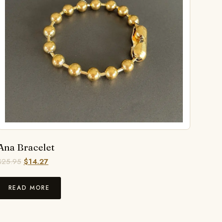
Ana Bracelet
$
25.95
$
14.27
READ MORE