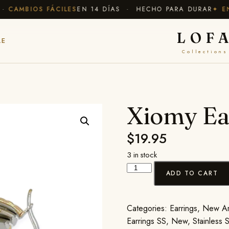
AMBIOS FÁCILES
EN 14 DÍAS · HECHO PARA DURAR
✦ ENVÍ
LOF
LE
Collections
Xiomy Ea
$
19.95
3 in stock
ADD TO CART
Categories:
Earrings
,
New Ar
Earrings SS
,
New
,
Stainless 