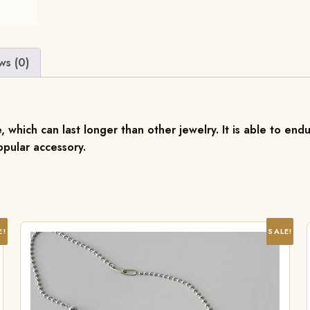
ws (0)
, which can last longer than other jewelry. It is able to endu
pular accessory.
E!
SALE!