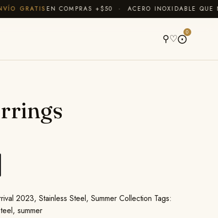
O GRATIS
EN COMPRAS +$50 · ACERO INOXIDABLE QUE NO 
A
0
⚲
♡
⨀
rrings
rival 2023
,
Stainless Steel
,
Summer Collection
Tags:
Steel
,
summer