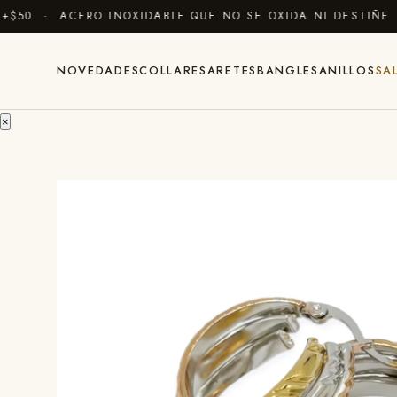
0 · ACERO INOXIDABLE QUE NO SE OXIDA NI DESTIÑE ·
C
NOVEDADES
COLLARES
ARETES
BANGLES
ANILLOS
SA
×