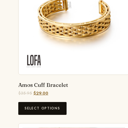
Amos Cuff Bracelet
$
35.95
$
29.00
SELECT OPTIONS