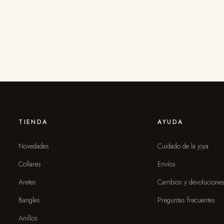
TIENDA
AYUDA
Novedades
Cuidado de la joya
Collares
Envíos
Aretes
Cambios y devolucione
Bangles
Preguntas frecuentes
Anillos