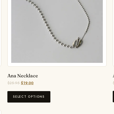
Ana Necklace
$
25.95
$
19.00
SELECT OPTIONS