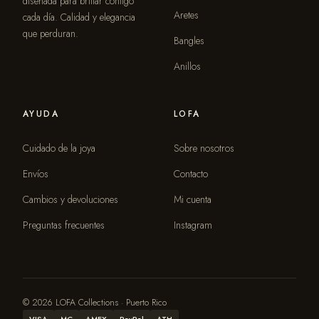
diseñada para brillar contigo
Aretes
cada día. Calidad y elegancia
que perduran.
Bangles
Anillos
AYUDA
LOFA
Cuidado de la joya
Sobre nosotros
Envíos
Contacto
Cambios y devoluciones
Mi cuenta
Preguntas frecuentes
Instagram
© 2026 LOFA Collections · Puerto Rico
VISA
MC
AMEX
PayPal
ATH