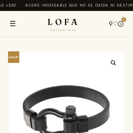
 +$50 · ACERO INOXIDABLE QUE NO SE OXIDA NI DESTIÑ
LOFA
0
☰
⚲
♡
⨀
Collections
SALE!