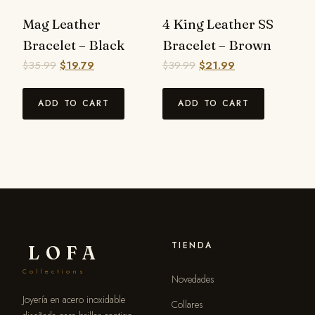
Mag Leather
4 King Leather SS
Bracelet – Black
Bracelet – Brown
$
35.99
$
19.79
$
39.99
$
21.99
ADD TO CART
ADD TO CART
TIENDA
LOFA
Collections
Novedades
Joyería en acero inoxidable
Collares