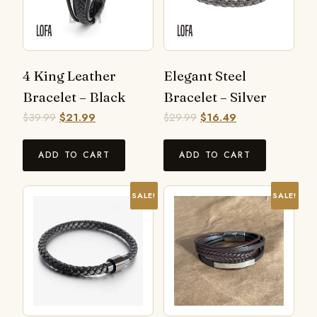
4 King Leather
Elegant Steel
Bracelet – Black
Bracelet – Silver
$
39.99
$
21.99
$
29.99
$
16.49
ADD TO CART
ADD TO CART
SALE!
SALE!