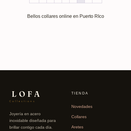
Bellos collares online en Puerto RIco
LOFA
TIENDA
Collections
Novedades
Joyería en acero
Collares
inoxidable diseñada para
Aretes
brillar contigo cada día.