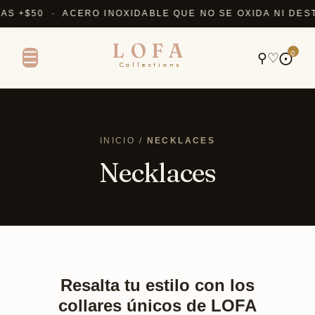
+$50 · ACERO INOXIDABLE QUE NO SE OXIDA NI DESTI
LOFA
0
☰
⚲
♡
⨀
Collections
INICIO /
NECKLACES
Necklaces
Resalta tu estilo con los
collares únicos de LOFA