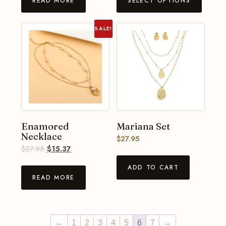
READ MORE
SELECT OPTIONS
SALE!
Enamored
Mariana Set
Necklace
$
27.95
$
27.95
$
15.37
ADD TO CART
READ MORE
←
1
2
3
4
5
6
7
→