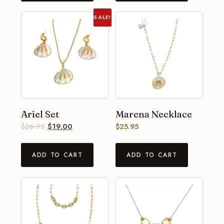
SALE!
Ariel Set
Marena Necklace
$
26.95
$
19.00
$
25.95
ADD TO CART
ADD TO CART