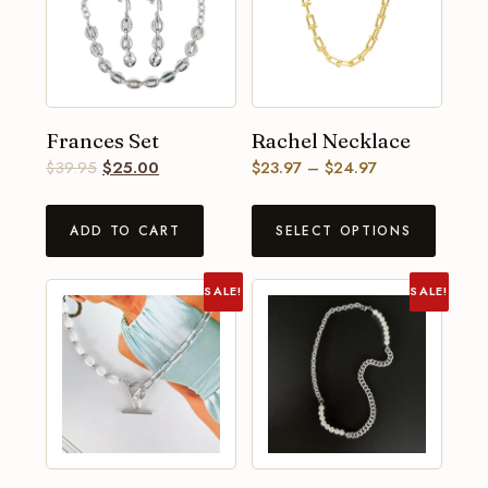
Frances Set
Rachel Necklace
$
39.95
$
25.00
$
23.97
–
$
24.97
ADD TO CART
SELECT OPTIONS
SALE!
SALE!