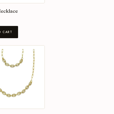
Necklace
O CART