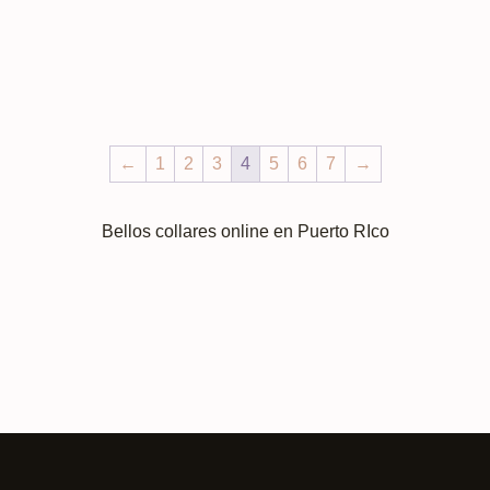
←
1
2
3
4
5
6
7
→
Bellos collares online en Puerto RIco