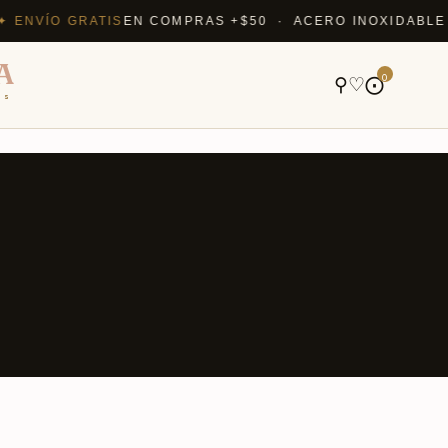
VÍO GRATIS
EN COMPRAS +$50 · ACERO INOXIDABLE QUE
A
0
⚲
♡
⨀
ns