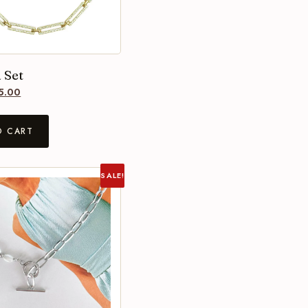
 Set
5.00
O CART
SALE!