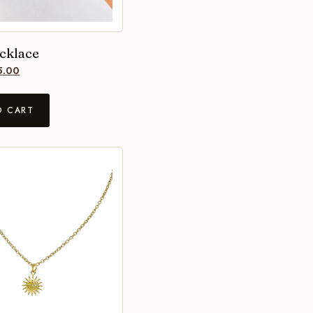
cklace
5.00
O CART