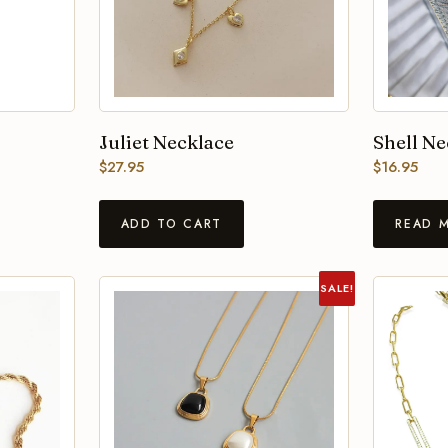
Juliet Necklace
Shell Ne
$
27.95
$
16.95
ADD TO CART
READ 
SALE!