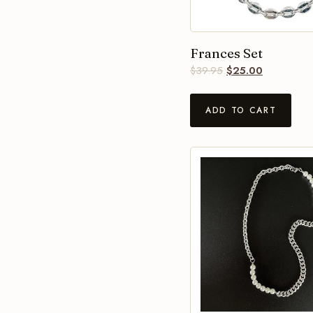
Frances Set
$
39.95
$
25.00
ADD TO CART