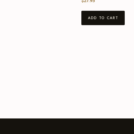
$
27.95
ADD TO CART