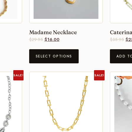
Madame Necklace
Caterina
$
29.95
$
16.00
$
35.95
$
2
SELECT OPTIONS
ADD T
SALE!
SALE!