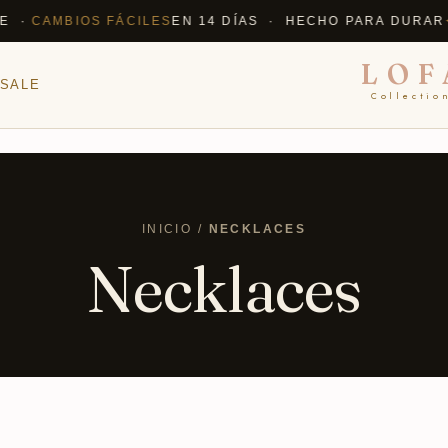
CAMBIOS FÁCILES
EN 14 DÍAS · HECHO PARA DURAR
✦ EN
LOF
SALE
Collectio
INICIO /
NECKLACES
Necklaces