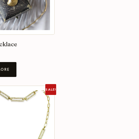
cklace
MORE
SALE!