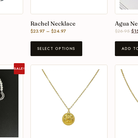
Rachel Necklace
Agua Ne
$
23.97
–
$
24.97
$
26.95
$
1
SELECT OPTIONS
ADD T
SALE!