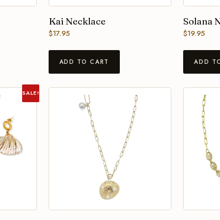
Kai Necklace
Solana 
$
17.95
$
19.95
ADD TO CART
ADD T
SALE!