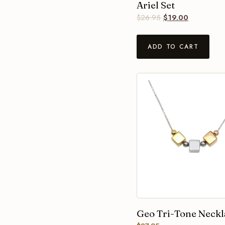
Ariel Set
$
26.95
$
19.00
ADD TO CART
Geo Tri-Tone Neckl