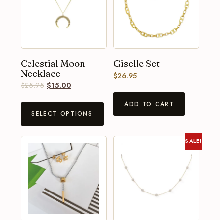
Celestial Moon
Giselle Set
Necklace
$
26.95
$
25.95
$
15.00
ADD TO CART
SELECT OPTIONS
SALE!