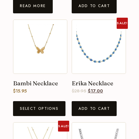
READ MORE
ADD TO CART
SALE!
Bambi Necklace
Erika Necklace
$
15.95
$
28.95
$
17.00
SELECT OPTIONS
ADD TO CART
SALE!