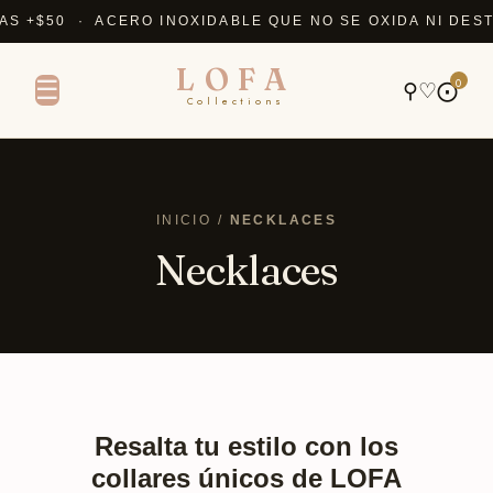
+$50 · ACERO INOXIDABLE QUE NO SE OXIDA NI DESTI
LOFA
0
☰
⚲
♡
⨀
Collections
INICIO /
NECKLACES
Necklaces
Resalta tu estilo con los
collares únicos de LOFA