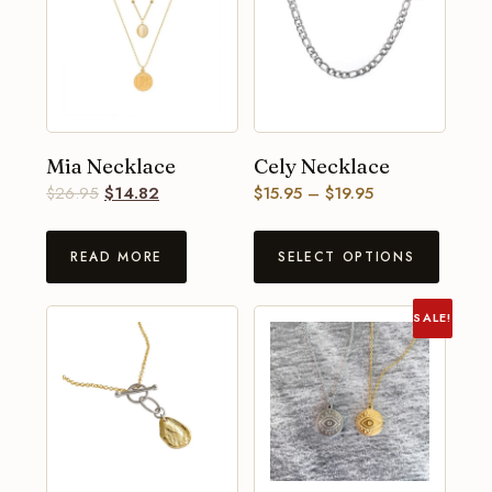
Mia Necklace
Cely Necklace
$
26.95
$
14.82
$
15.95
–
$
19.95
READ MORE
SELECT OPTIONS
SALE!