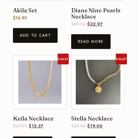
Akila Set
Diane Nine Pearls
Necklace
$
16.95
$
59.95
$
32.97
ADD TO CART
READ MORE
SALE!
SALE!
Keila Necklace
Stella Necklace
$
27.95
$
15.37
$
29.95
$
19.00