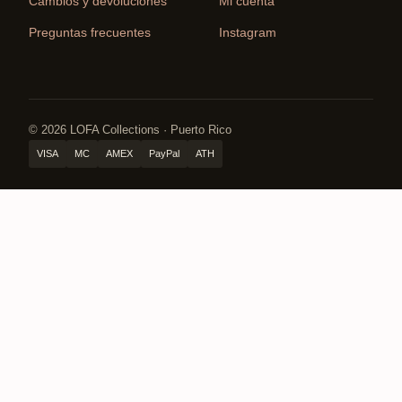
Cambios y devoluciones
Mi cuenta
Preguntas frecuentes
Instagram
© 2026 LOFA Collections · Puerto Rico
VISA
MC
AMEX
PayPal
ATH