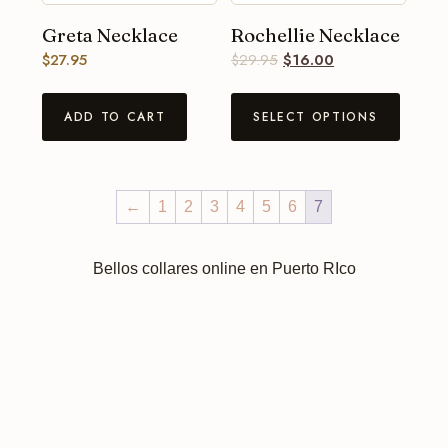
Greta Necklace
Rochellie Necklace
$
27.95
$
29.95
$
16.00
ADD TO CART
SELECT OPTIONS
←
1
2
3
4
5
6
7
Bellos collares online en Puerto RIco