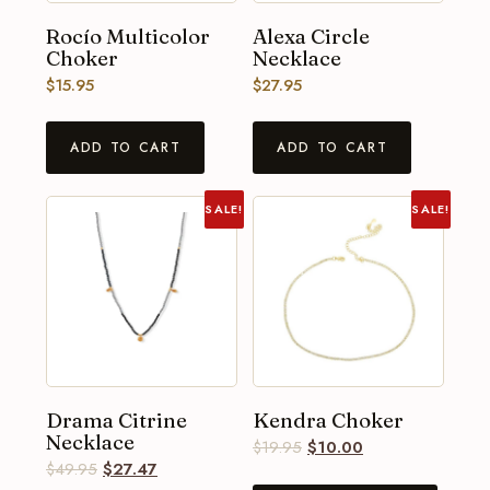
Rocío Multicolor
Alexa Circle
Choker
Necklace
$
15.95
$
27.95
ADD TO CART
ADD TO CART
SALE!
SALE!
Drama Citrine
Kendra Choker
Necklace
$
19.95
$
10.00
$
49.95
$
27.47