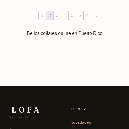
←
1
2
3
4
5
6
7
→
Bellos collares online en Puerto RIco
LOFA
TIENDA
Collections
Novedades