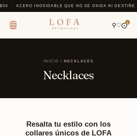
 · ACERO INOXIDABLE QUE NO SE OXIDA NI DESTIÑE ·
LOFA
0
☰
⚲
♡
⨀
Collections
INICIO /
NECKLACES
Necklaces
Resalta tu estilo con los
collares únicos de LOFA