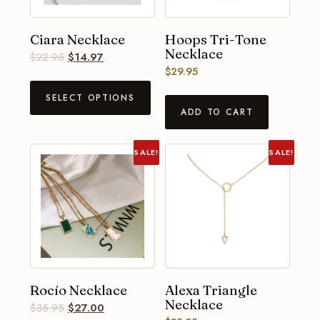
Ciara Necklace
Hoops Tri-Tone
Necklace
$
22.95
$
14.97
$
29.95
SELECT OPTIONS
ADD TO CART
SALE!
SALE!
Rocío Necklace
Alexa Triangle
Necklace
$
35.95
$
27.00