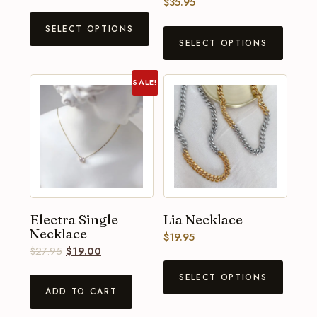
$
35.95
SELECT OPTIONS
SELECT OPTIONS
SALE!
Electra Single
Lia Necklace
Necklace
$
19.95
$
27.95
$
19.00
SELECT OPTIONS
ADD TO CART